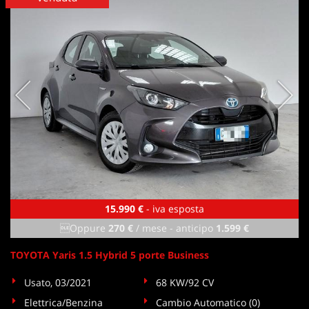
tta
ti
mpre
Cookie necessari
litato
Cookie delle preferenze
Cookie per il miglioramento dell'esperienza utente
Cookie analitici
Cookie di marketing
15.990 €
- iva esposta
Oppure
270 €
/ mese
-
anticipo
1.599 €
Leggi
TOYOTA Yaris 1.5 Hybrid 5 porte Business
la
cookie
Usato, 03/2021
68 KW/92 CV
policy
Elettrica/Benzina
Cambio Automatico (0)