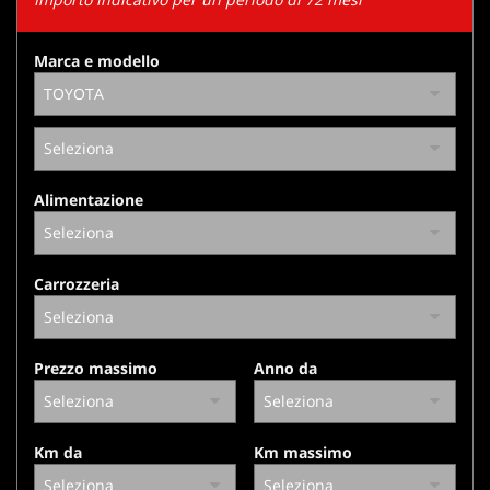
tracciamento
che
adottiamo
Marca e modello
per
offrire
le
funzionalità
e
svolgere
Alimentazione
le
attività
di
seguito
Carrozzeria
descritte.
Per
ottenere
maggiori
Prezzo massimo
Anno da
informazioni
sull'utilità
e
sul
Km da
Km massimo
funzionamento
di