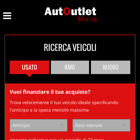
HOME
Le
tue
preferenze
LISTA VEICOLI
di
consenso
RICERCA VEICOLI
ACQUISTIAMO USATO
Il
seguente
pannello
ASSISTENZA
USATO
KM0
NUOVO
ti
consente
di
CONTATTI
esprimere
Vuoi finanziare il tuo acquisto?
le
tue
Trova velocemente il tuo veicolo ideale specificando
preferenze
l'anticipo e la spesa mensile massima
di
consenso
alle
tecnologie
di
Importo indicativo per un periodo di 72 mesi