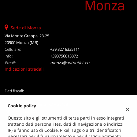
Sede di Monza
Via Monte Grappa, 23-25
20900 Monza (MB)
Cellulare:
+39 327 6335111
info:
+393756813872
Email:
monza@autoutlet.eu
Indicazioni stradali
Dati fiscali:
Le 20 Srl
VIA B Crespi 19, Milano - CAP 20159
Cookie policy
P.IVA:
04452210968
Registro delle imprese:
MI
Questo sito e gli strumenti di terze parti in esso integrati
trattano dati personali (es. dati di navigazione o indirizzi
N°
04452210968
IP) e fanno uso di Cookie, Pixel, Tags o altri identificatori
REA:
MI - 1748937
necessari per il funzionamento e per il raggiungimento