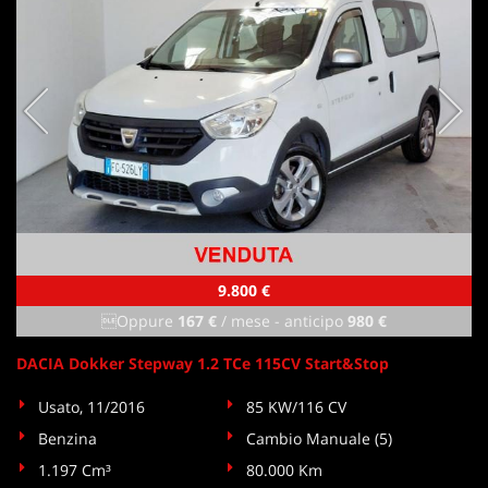
9.800 €
Oppure
167 €
/ mese
-
anticipo
980 €
DACIA Dokker Stepway 1.2 TCe 115CV Start&Stop
Usato, 11/2016
85 KW/116 CV
Benzina
Cambio Manuale (5)
1.197 Cm³
80.000 Km