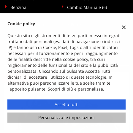
Benzina
Cambio Manuale (6)
1.397 Cm³
119.000 Km
Cookie policy
Nero Metallizzato
3 Porte
ABS, Airbag, Airbag laterali, Airbag Passeggero, Airbag testa,
Questo sito e gli strumenti di terze parti in esso integrati
Autoradio, Cerchi in lega, Chiusura centralizzata,
trattano dati personali (es. dati di navigazione o indirizzi
Climatizzatore, Controllo trazione, Cruise Control, ESP,
IP) e fanno uso di Cookie, Pixel, Tags o altri identificatori
Immobilizzatore elettronico, Servosterzo, Specchietti laterali
necessari per il funzionamento e per il raggiungimento
elettrici
delle finalità descritte nella cookie policy, tra cui il
miglioramento delle funzionalità del sito e la pubblicità
personalizzata. Cliccando sul pulsante Accetta Tutti
dichiari di accettare l'utilizzo di queste tecnologie. In
venduta
alternativa puoi personalizzare le tue scelte tramite
l'apposito pulsante. Scopri di più e personalizza.
Accetta tutti
Personalizza le impostazioni