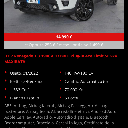
14.990 €
Oppure
253 €
/ mese
-
anticipo
1.499 €
JEEP Renegade 1.3 190CV HYBRID Plug-in 4xe Limit.SENZA
MAXIRATA
Usato, 01/2022
140 KW/190 CV
Elettrica/Benzina
Cambio Automatico (6)
1.332 Cm³
70.000 Km
Bianco Pastello
5 Porte
ABS, Airbag, Airbag laterali, Airbag Passeggero, Airbag
posteriore, Airbag testa, Alzacristalli elettrici, Android Auto,
Apple CarPlay, Autoradio, Autoradio digitale, Bluetooth,
Boardcomputer, Bracciolo, Cerchi in lega, Certificato della