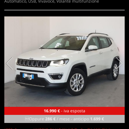
Automatico, USB, Vivavoce, Volante multifunzione
16.990 €
- iva esposta
Oppure
286 €
/ mese
-
anticipo
1.699 €