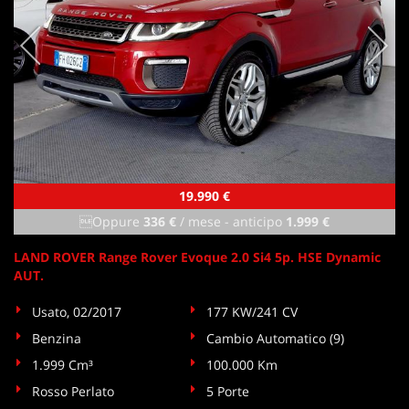
19.990 €
Oppure
336 €
/ mese
-
anticipo
1.999 €
LAND ROVER Range Rover Evoque 2.0 Si4 5p. HSE Dynamic
AUT.
Usato, 02/2017
177 KW/241 CV
Benzina
Cambio Automatico (9)
1.999 Cm³
100.000 Km
Rosso Perlato
5 Porte