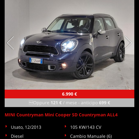
tta
ti
mpre
Cookie necessari
litato
Cookie delle preferenze
Cookie per il miglioramento dell'esperienza utente
Cookie analitici
Cookie di marketing
6.990 €
Oppure
121 €
/ mese
-
anticipo
699 €
Leggi
MINI Countryman Mini Cooper SD Countryman ALL4
la
cookie
Usato, 12/2013
105 KW/143 CV
policy
Diesel
Cambio Manuale (6)