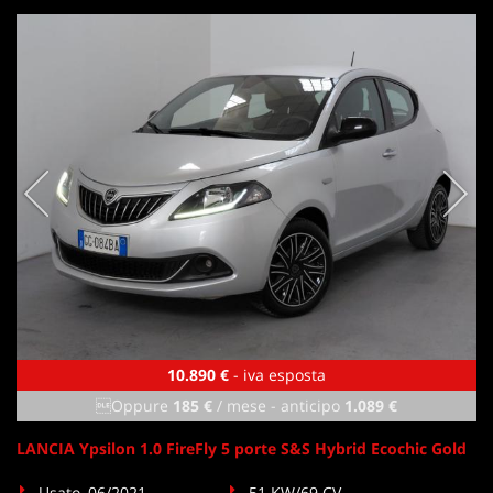
10.890 €
- iva esposta
Oppure
185 €
/ mese
-
anticipo
1.089 €
LANCIA Ypsilon 1.0 FireFly 5 porte S&S Hybrid Ecochic Gold
Usato, 06/2021
51 KW/69 CV