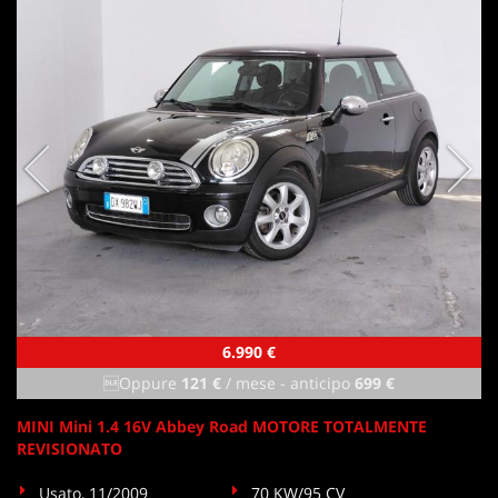
6.990 €
Oppure
121 €
/ mese
-
anticipo
699 €
MINI Mini 1.4 16V Abbey Road MOTORE TOTALMENTE
REVISIONATO
Usato, 11/2009
70 KW/95 CV