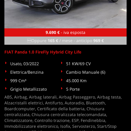
9.690 €
- iva esposta
Oppure
165 €
/ mese
-
anticipo
969 €
FIAT Panda 1.0 FireFly Hybrid City Life
Usato, 03/2022
51 KW/69 CV
Elettrica/Benzina
Cambio Manuale (6)
999 Cm³
45.000 Km
Grigio Metallizzato
5 Porte
ABS, Airbag, Airbag laterali, Airbag Passeggero, Airbag testa,
Alzacristalli elettrici, Antifurto, Autoradio, Bluetooth,
Boardcomputer, Certificato della batteria, Chiusura
centralizzata, Chiusura centralizzata telecomandata,
Climatizzatore, Controllo trazione, ESP, Fendinebbia,
Immobilizzatore elettronico, Isofix, Servosterzo, Start/Stop