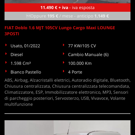
11.490 € + iva
- iva esposta
Oppure
195 €
/ mese
-
anticipo
1.149 €
FIAT Doblo 1.6 MJT 105CV Lungo Cargo Maxi LOUNGE
3POSTI
Usato, 01/2022
77 KW/105 CV
Diesel
Cambio Manuale (6)
1.598 Cm³
100.000 Km
Bianco Pastello
4 Porte
ABS, Airbag, Alzacristalli elettrici, Autoradio digitale, Bluetooth,
Chiusura centralizzata, Chiusura centralizzata telecomandata,
Climatizzatore, ESP, Immobilizzatore elettronico, MP3, Sensori
di parcheggio posteriori, Servosterzo, USB, Vivavoce, Volante
multifunzione