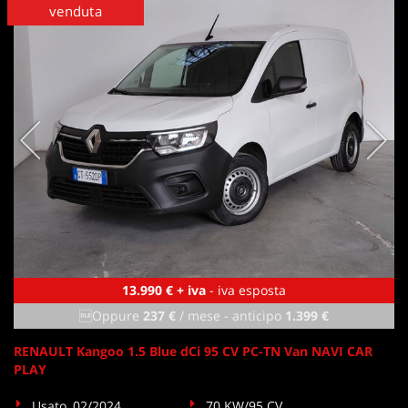
venduta
13.990 € + iva
- iva esposta
Oppure
237 €
/ mese
-
anticipo
1.399 €
RENAULT Kangoo 1.5 Blue dCi 95 CV PC-TN Van NAVI CAR
PLAY
Usato, 02/2024
70 KW/95 CV