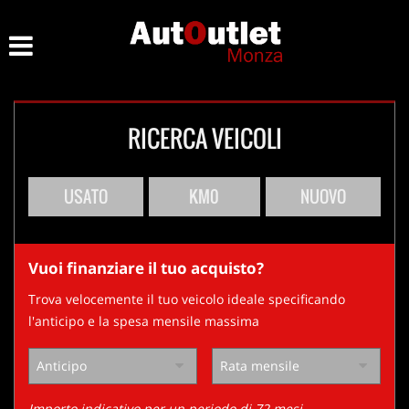
HOME
Le
tue
preferenze
LISTA VEICOLI
di
consenso
RICERCA VEICOLI
ACQUISTIAMO USATO
Il
seguente
pannello
ASSISTENZA
USATO
KM0
NUOVO
ti
consente
di
CONTATTI
esprimere
Vuoi finanziare il tuo acquisto?
le
tue
Trova velocemente il tuo veicolo ideale specificando
preferenze
l'anticipo e la spesa mensile massima
di
consenso
alle
tecnologie
di
Importo indicativo per un periodo di 72 mesi