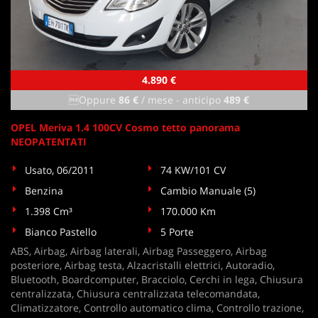
4.890 €
Oppure
86 €
/ mese
-
anticipo
489 €
OPEL Meriva 1.4 100CV Cosmo tetto panorama
NEOPATENTATI
Usato, 06/2011
74 KW/101 CV
Benzina
Cambio Manuale (5)
1.398 Cm³
170.000 Km
Bianco Pastello
5 Porte
ABS, Airbag, Airbag laterali, Airbag Passeggero, Airbag
posteriore, Airbag testa, Alzacristalli elettrici, Autoradio,
Bluetooth, Boardcomputer, Bracciolo, Cerchi in lega, Chiusura
centralizzata, Chiusura centralizzata telecomandata,
Climatizzatore, Controllo automatico clima, Controllo trazione,