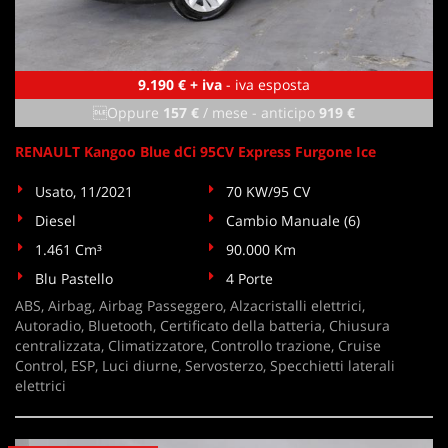
9.190 € + iva
- iva esposta
Oppure
157 €
/ mese
-
anticipo
919 €
RENAULT Kangoo Blue dCi 95CV Express Furgone Ice
Usato, 11/2021
70 KW/95 CV
Diesel
Cambio Manuale (6)
1.461 Cm³
90.000 Km
Blu Pastello
4 Porte
ABS, Airbag, Airbag Passeggero, Alzacristalli elettrici,
Autoradio, Bluetooth, Certificato della batteria, Chiusura
centralizzata, Climatizzatore, Controllo trazione, Cruise
Control, ESP, Luci diurne, Servosterzo, Specchietti laterali
elettrici