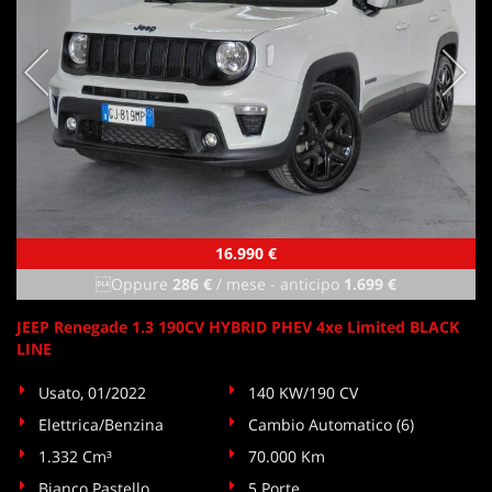
16.990 €
Oppure
286 €
/ mese
-
anticipo
1.699 €
JEEP Renegade 1.3 190CV HYBRID PHEV 4xe Limited BLACK
LINE
Usato, 01/2022
140 KW/190 CV
Elettrica/Benzina
Cambio Automatico (6)
1.332 Cm³
70.000 Km
Bianco Pastello
5 Porte