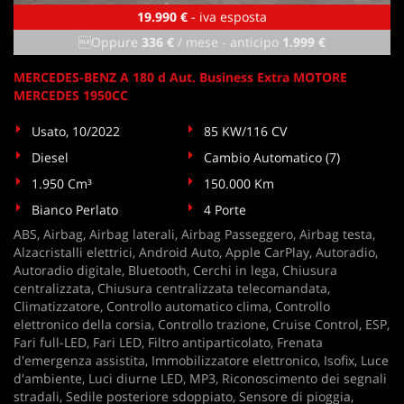
19.990 €
- iva esposta
Oppure
336 €
/ mese
-
anticipo
1.999 €
MERCEDES-BENZ A 180 d Aut. Business Extra MOTORE
MERCEDES 1950CC
Usato, 10/2022
85 KW/116 CV
Diesel
Cambio Automatico (7)
1.950 Cm³
150.000 Km
Bianco Perlato
4 Porte
ABS, Airbag, Airbag laterali, Airbag Passeggero, Airbag testa,
Alzacristalli elettrici, Android Auto, Apple CarPlay, Autoradio,
Autoradio digitale, Bluetooth, Cerchi in lega, Chiusura
centralizzata, Chiusura centralizzata telecomandata,
Climatizzatore, Controllo automatico clima, Controllo
elettronico della corsia, Controllo trazione, Cruise Control, ESP,
Fari full-LED, Fari LED, Filtro antiparticolato, Frenata
d'emergenza assistita, Immobilizzatore elettronico, Isofix, Luce
d'ambiente, Luci diurne LED, MP3, Riconoscimento dei segnali
stradali, Sedile posteriore sdoppiato, Sensore di pioggia,