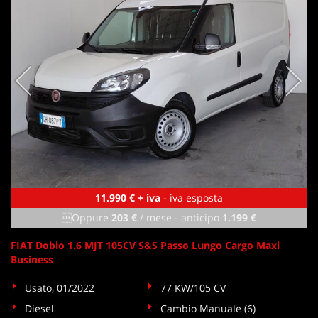
11.990 € + iva
- iva esposta
Oppure
203 €
/ mese
-
anticipo
1.199 €
FIAT Doblo 1.6 MJT 105CV S&S Passo Lungo Cargo Maxi
Business
Usato, 01/2022
77 KW/105 CV
Diesel
Cambio Manuale (6)