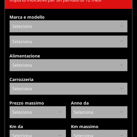
tracciamento
che
adottiamo
Marca e modello
per
offrire
le
funzionalità
e
svolgere
Alimentazione
le
attività
di
seguito
Carrozzeria
descritte.
Per
ottenere
maggiori
Prezzo massimo
Anno da
informazioni
sull'utilità
e
sul
Km da
Km massimo
funzionamento
di