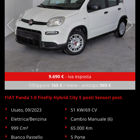
9.690 €
- iva esposta
Oppure
165 €
/ mese
-
anticipo
969 €
FIAT Panda 1.0 FireFly Hybrid City 5 posti Sensori post.
Usato, 09/2023
51 KW/69 CV
Elettrica/Benzina
Cambio Manuale (6)
999 Cm³
65.000 Km
Bianco Pastello
5 Porte