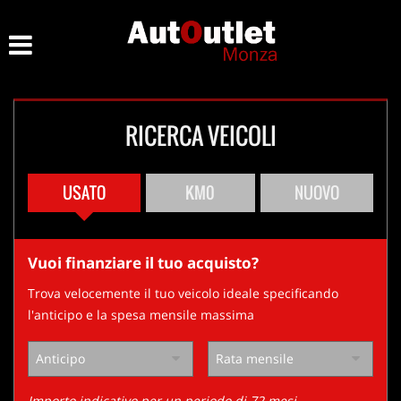
HOME
Le
tue
preferenze
LISTA VEICOLI
di
consenso
RICERCA VEICOLI
ACQUISTIAMO USATO
Il
seguente
pannello
ASSISTENZA
USATO
KM0
NUOVO
ti
consente
di
CONTATTI
esprimere
Vuoi finanziare il tuo acquisto?
le
tue
Trova velocemente il tuo veicolo ideale specificando
preferenze
l'anticipo e la spesa mensile massima
di
consenso
alle
tecnologie
di
Importo indicativo per un periodo di 72 mesi