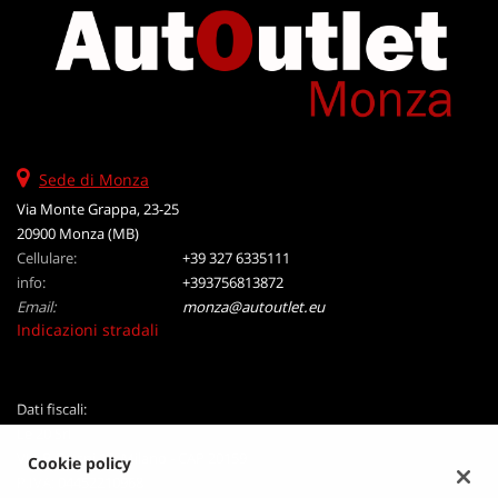
Salva
le
impostazioni
Sede di Monza
Via Monte Grappa, 23-25
20900 Monza (MB)
Cellulare:
+39 327 6335111
info:
+393756813872
Email:
monza@autoutlet.eu
Indicazioni stradali
Dati fiscali:
Le 20 Srl
VIA B Crespi 19, Milano - CAP 20159
Cookie policy
P.IVA:
04452210968