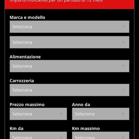
tracciamento
che
adottiamo
Marca e modello
per
offrire
le
funzionalità
e
svolgere
Alimentazione
le
attività
di
seguito
Carrozzeria
descritte.
Per
ottenere
maggiori
Prezzo massimo
Anno da
informazioni
sull'utilità
e
sul
Km da
Km massimo
funzionamento
di