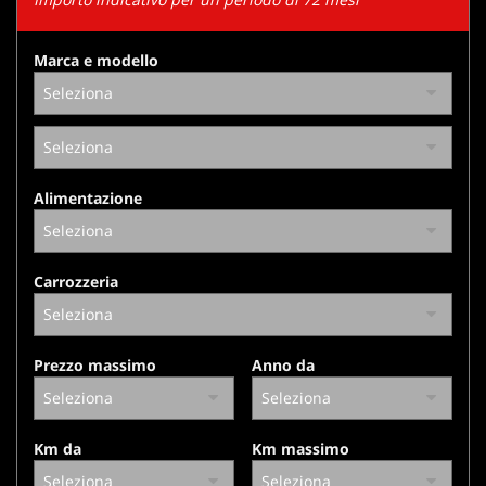
tracciamento
che
adottiamo
Marca e modello
per
offrire
le
funzionalità
e
svolgere
Alimentazione
le
attività
di
seguito
Carrozzeria
descritte.
Per
ottenere
maggiori
Prezzo massimo
Anno da
informazioni
sull'utilità
e
sul
Km da
Km massimo
funzionamento
di