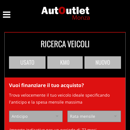
HOME
Le
tue
preferenze
LISTA VEICOLI
di
consenso
RICERCA VEICOLI
ACQUISTIAMO USATO
Il
seguente
pannello
ASSISTENZA
USATO
KM0
NUOVO
ti
consente
di
CONTATTI
esprimere
Vuoi finanziare il tuo acquisto?
le
tue
Trova velocemente il tuo veicolo ideale specificando
preferenze
l'anticipo e la spesa mensile massima
di
consenso
alle
tecnologie
di
Importo indicativo per un periodo di 72 mesi