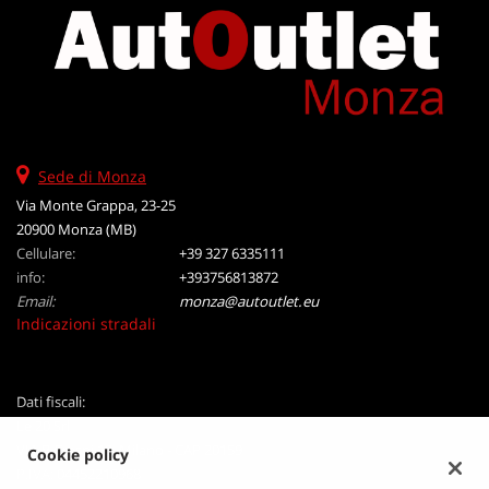
Salva
le
impostazioni
Sede di Monza
Via Monte Grappa, 23-25
20900 Monza (MB)
Cellulare:
+39 327 6335111
info:
+393756813872
Email:
monza@autoutlet.eu
Indicazioni stradali
Dati fiscali:
Le 20 Srl
VIA B Crespi 19, Milano - CAP 20159
Cookie policy
P.IVA:
04452210968