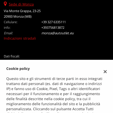
Sede di Monza
questi
strumenti
Via Monte Grappa, 23-25
di
20900 Monza (MB)
tracciamento
Cellulare:
+39 327 6335111
si
info:
+393756813872
rimanda
Email:
monza@autoutlet.eu
alla
Indicazioni stradali
cookie
policy.
Puoi
rivedere
Dati fiscali:
e
Le 20 Srl
modificare
VIA B Crespi 19, Milano - CAP 20159
Cookie policy
le
P.IVA:
04452210968
tue
Registro delle imprese:
MI
Questo sito e gli strumenti di terze parti in esso integrati
scelte
trattano dati personali (es. dati di navigazione o indirizzi
N°
04452210968
in
IP) e fanno uso di Cookie, Pixel, Tags o altri identificatori
REA:
MI - 1748937
qualsiasi
necessari per il funzionamento e per il raggiungimento
Capitale sociale: €
10.000,00 i.v.
momento.
delle finalità descritte nella cookie policy, tra cui il
miglioramento delle funzionalità del sito e la pubblicità
personalizzata. Cliccando sul pulsante Accetta Tutti