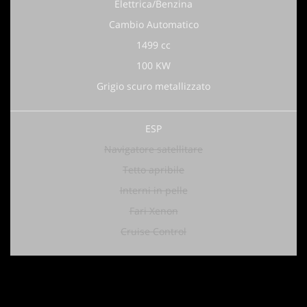
Elettrica/Benzina
Cambio Automatico
1499 cc
100 KW
Grigio scuro metallizzato
ESP
Navigatore satellitare
Tetto apribile
Interni in pelle
Fari Xenon
Cruise Control