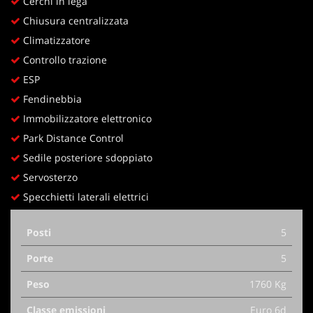
Cerchi in lega
Chiusura centralizzata
Climatizzatore
Controllo trazione
ESP
Fendinebbia
Immobilizzatore elettronico
Park Distance Control
Sedile posteriore sdoppiato
Servosterzo
Specchietti laterali elettrici
Posti
5
Porte
5
Peso
1760 Kg
Classe emissioni
Euro 6d