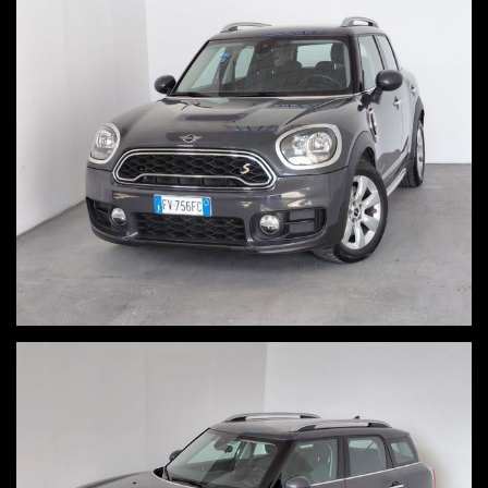
Www.autoutlet.eu.
Via Monte Grappa 23 , 20900 MONZA
orari di apertura
Vendita con appuntamento 327 6335111
Con appuntamento gli orari di apertura sono molto flessibili,
dal lunedi alla domenica
Contattata i nostri consulenti per trovare il giorno e orario
migliore al 3276335111
Esposizione/show room ( assistenza alla vendita non
garantita)
lunedì - venerdì 10.00 - 12.30 poi 14.30 -15.30
Sabato 9.30 - 13.00
Le auto sono visibili, nessuna assistenza alla vendita
Amministrazione e assistenza telefonica 375 6813872
lunedì - venerdì 10.00 - 12.30 poi 14.30 - 15.30
______________________________________________________
ACQUISTIAMO LA TUA AUTO