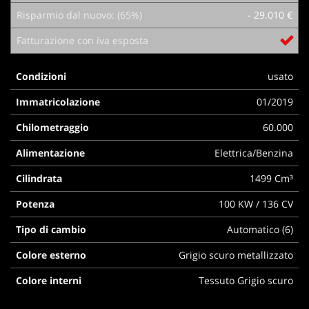
questi
Risparmio dal nuovo: (65%)
- 29.010 €
strumenti
Fatturazione con iva esposta
di
tracciamento
si
Condizioni
usato
rimanda
alla
Immatricolazione
01/2019
cookie
policy.
Chilometraggio
60.000
Puoi
rivedere
Alimentazione
Elettrica/Benzina
e
Cilindrata
1499 Cm³
modificare
le
Potenza
100 KW / 136 CV
tue
scelte
Tipo di cambio
Automatico (6)
in
qualsiasi
Colore esterno
Grigio scuro metallizzato
momento.
Colore interni
Tessuto Grigio scuro