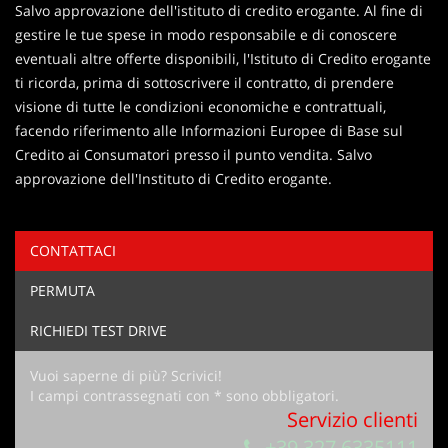
Salvo approvazione dell'istituto di credito erogante. Al fine di
gestire le tue spese in modo responsabile e di conoscere
eventuali altre offerte disponibili, l'Istituto di Credito erogante
ti ricorda, prima di sottoscrivere il contratto, di prendere
visione di tutte le condizioni economiche e contrattuali,
facendo riferimento alle Informazioni Europee di Base sul
Credito ai Consumatori presso il punto vendita. Salvo
approvazione dell'Instituto di Credito erogante.
CONTATTACI
Ho letto e accetto
l'informativa privacy
*
PERMUTA
Acconsento al trattamento dei miei dati per finalità di
marketing
RICHIEDI TEST DRIVE
Invia la tua richiesta
Vuoi saperne di più? Scrivici!
I campi contrassegnati con * sono obbligatori.
Servizio clienti
+39 327 6335111