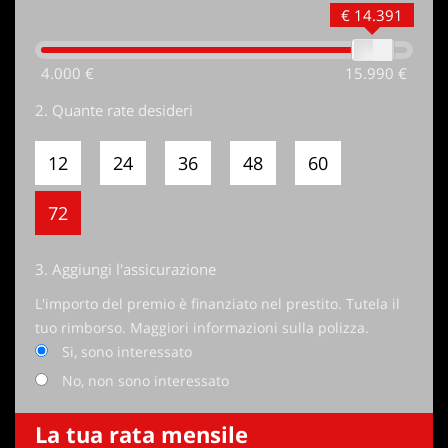
€ 14.391
4.000 €
15.990 €
2.
Quante rate desideri
12
24
36
48
60
72
3.
Aggiungi l'assicurazione
L'importo del premio è finanziato nel prestito. Tutela il
tuo rimborso. Maggiori informazioni sulla polizza.
Si, sono interessato
No, non sono interessato
La tua rata mensile