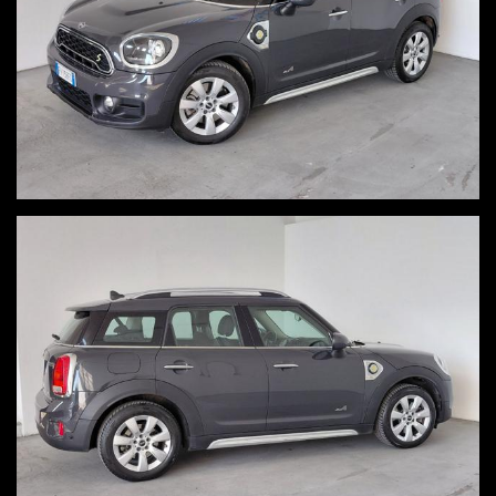
stai pesando come vendere la tua auto? Noi acquistiamo in
pochi minuti la tua auto FINO A 12 ANNI DI ETÀ con
pagamento immediato.
VISITA IL NOSTRO SITO www.AutOutlet.eu, SCOPRIRAI COME E'
FACILE VENDERE LA PROPRIA AUTO
______________________________________________________
L'inserimento degli annunci su più portali di comparazione è
gestito tramite un unico sistema di multipubblicazione,
nonostante l’attenzione con la quale cerchiamo di verificare i
nostri annunci di vendita, vi potrebbero essere involontarie
incongruenze circa le dotazioni e gli accessori della vettura,
gli annunci non rappresentano vincolo contrattuale. Invitiamo
pertanto la gentile clientela a verificare l'equipaggiamento
dell’auto insieme a un Consulente commerciale per fugare
eventuali dubbi circa la dotazione dell’auto inserzionata.