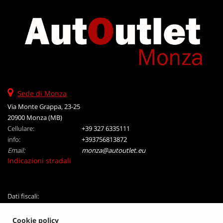
Sede di Monza
Via Monte Grappa, 23-25
20900 Monza (MB)
Cellulare:
+39 327 6335111
info:
+393756813872
Email:
monza@autoutlet.eu
Indicazioni stradali
Dati fiscali:
Le 20 Srl
VIA B Crespi 19, Milano - CAP 20159
Cookie policy