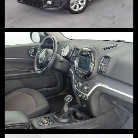
- tagliando già effettuato valido per i prossimi 20.000 km o 1
anno senza spese
- garanzia del costruttore 8 anni sulla batteria di propulsione
-
garanzia meccanica del concessionario 12 mesi valida
presso l'officina di Monza
- garanzia meccanica ed elettrica 12 mesi LEGAL GEST
HYBRID valida in tutta italia + 480 euro estensibile fino a 4
anni
- revisione valida fino al
- igienizzato al vapore
ALLESTIMENTO COMPLETO
CAMBIO AUTOMATICO
CERCHI IN LEGA 17 POLLICI
SENSORI DI PARCHEGGIO POSTERIORI
SCHERMO GRANDE A COLORI
______________________________________________________
PREZZO PROMO NON TRATTABILE
PASSAGGIO ESCLUSO
SI2
______________________________________________________
AutOutlet Monza