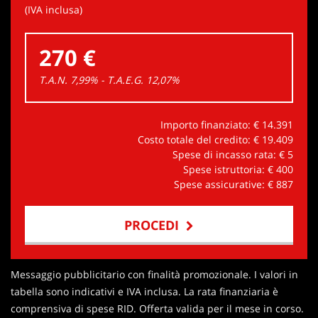
(IVA inclusa)
270 €
T.A.N. 7,99% - T.A.E.G.
12,07
%
Importo finanziato: €
14.391
Costo totale del credito: €
19.409
Spese di incasso rata: €
5
Spese istruttoria: €
400
Spese assicurative: €
887
PROCEDI
Contattaci
Messaggio pubblicitario con finalità promozionale. I valori in
tabella sono indicativi e IVA inclusa. La rata finanziaria è
comprensiva di spese RID. Offerta valida per il mese in corso.