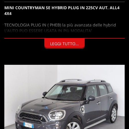
MINI COUNTRYMAN SE HYBRID PLUG IN 225CV AUT. ALL4
4X4
TECNOLOGIA PLUG IN ( PHEB) la più avanzata delle hybrid
L'AUTO PUO ESSERE USATA IN PIù MODALITA'
1) ELETTRICA 100% PER CIRCA 30/40 KM, zero consumo di
benzina ( MOTORE 80 CV)
LEGGI TUTTO...
2) IBRIDA CONSUMAMDO 2L di benzina x100KM ( per i primi
100km). (MOTORE TERMICO 136 CV + MOTORE ELETTRICO
80CV)
3) BENZINA TRADIZIONALE CON IL MOTORE DA TURBO 4
CILINDRI DA 135 CV
4) 4x4 con i due motori in contemporanea
Grazie a questa tecnologia avanzata questo modello nella
citta di Milano non paga ingresso in area C ( € 7.50
giornaliero )
USATO DI QUALITA' CERTIFICATA
- unico proprietario noleggio a lungo termine e
- ha superato egregiamente i nostri test di qualità certificata