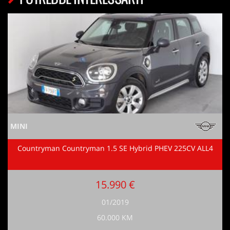
MINI
Countryman Countryman 1.5 SE Hybrid PHEV 225CV ALL4
15.990 €
01/2019
60.000 KM